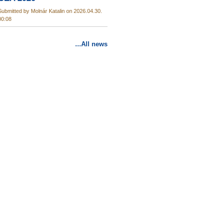
Submitted by Molnár Katalin on 2026.04.30.
00:08
...All news