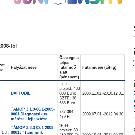
008-tól
Összege a
teljes
zat
Pályázat neve
futamidő
Futamideje (tól-ig)
se
alatt
(pénznem)
teljes
projekt: 433
DAFFODIL
000 Euro;
2008.11.01.-2010.12.31.
SZTE: 38
683 Euro
TÁMOP 3.1.9-08/1-2009-
737 394
0001 Diagnosztikus
2009.07.01.-2012.04.30.
479 Ft
mérések fejlesztése
teljes
TÁMOP 3.3.3-08/1-2009-
projekt: 30
 Edit
00013 "Tanuljunk
430 000 Ft;
2009.10.01.-2011.09.30.