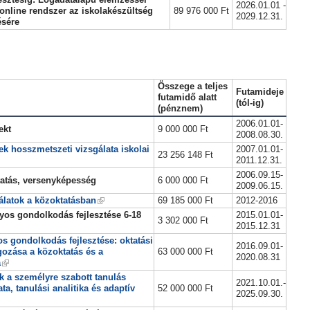
2026.01.01 -
online rendszer az iskolakészültség
89 976 000 Ft
2029.12.31.
ésére
Összege a teljes
Futamideje
futamidő alatt
(tól-ig)
(pénznem)
2006.01.01-
ekt
9 000 000 Ft
2008.08.30.
ek hosszmetszeti vizsgálata iskolai
2007.01.01-
23 256 148 Ft
2011.12.31.
2006.09.15-
tatás, versenyképesség
6 000 000 Ft
2009.06.15.
álatok a közoktatásban
69 185 000 Ft
2012-2016
os gondolkodás fejlesztése 6-18
2015.01.01-
3 302 000 Ft
2015.12.31
 gondolkodás fejlesztése: oktatási
2016.09.01-
ozása a közoktatás és a
63 000 000 Ft
2020.08.31
a
ák a személyre szabott tanulás
2021.10.01.-
ta, tanulási analitika és adaptív
52 000 000 Ft
2025.09.30.