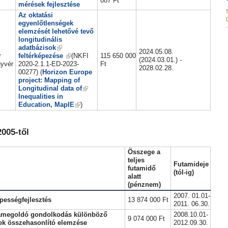
087 Ft
mérések fejlesztése
Az oktatási
egyenlőtlenségek
elemzését lehetővé tevő
longitudinális
adatbázisok
2024.05.08.
r
feltérképezése
(NKFI
115 650 000
(2024.03.01.) -
yvér
2020-2.1.1-ED-2023-
Ft
2028.02.28.
00277) (
Horizon Europe
project: Mapping of
Longitudinal data of
Inequalities in
Education, MapIE
)
005-től
Összege a
teljes
Futamideje
futamidő
(tól-ig)
alatt
(pénznem)
2007. 01.01-
épességfejlesztés
13 874 000 Ft
2011. 06.30.
amegoldó gondolkodás különböző
2008.10.01-
9 074 000 Ft
ek összehasonlító elemzése
2012.09.30.