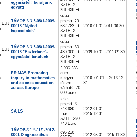
n
egymástól! Tanuljunk
SZTE: 2
együtt!"
281 438 Ft
teljes
TÁMOP 3.3.3-08/1-2009-
projekt: 29
 Edit
00013 "Nyitott
582 783 Ft;
2010.01.01-2011.06.30.
n
kapcsolatok"
SZTE: 2
281 438 Ft
teljes
TÁMOP 3.3.3-08/1-2009-
projekt: 30
 Edit
00013 "Eszterlánc"-
430 000 Ft;
2009.10.01.-2011.09.30.
n
egymástól tanulunk
SZTE: 2
281 438 Ft
2 996 236
PRIMAS Promoting
euro -
s
inquiry in mathematics
magyar
2010. 01.01. - 2013.12.
and science education
részre
31.
across Europe
várható: 70
000 euro
teljes
projekt: 3
748 689
2012.01.01.-
SAILS
Euro;
2015.12.31.
SZTE: 290
749 Euro
TÁMOP-3.1.9-11/1-2012-
896 228
0001 Diagnosztikus
2012.05.01.-2015.11.30.