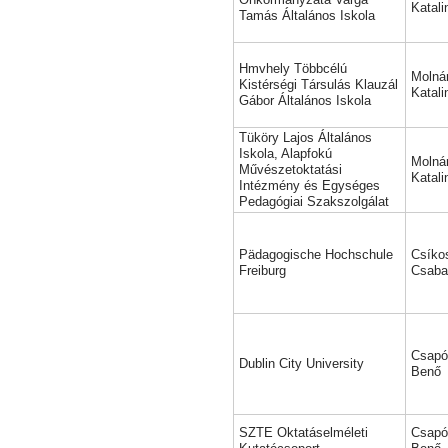
Katali
Tamás Általános Iskola
Hmvhely Többcélú
Molnár
Kistérségi Társulás Klauzál
Katali
Gábor Általános Iskola
Tüköry Lajos Általános
Iskola, Alapfokú
Molnár
Művészetoktatási
Katali
Intézmény és Egységes
Pedagógiai Szakszolgálat
Pädagogische Hochschule
Csíko
Freiburg
Csaba
Csapó
Dublin City University
Benő
SZTE Oktatáselméleti
Csapó