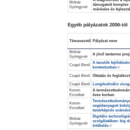
Molnár
támogatott komplex 
Gyöngyvér
mérésére és fejleszt
Egyéb pályázatok 2006-tól
Témavezető
Pályázat neve
Molnár
A jövő tanterme proj
Gyöngyvér
A tanulók fejlődésén
Csapó Benő
kontextusban
Csapó Benő
Oktatás és foglalkoz
Csapó Benő
Longitudinális vizsg
Korom
A természettudomány
Erzsébet
éves korban
Természettudományos
Korom
segédanyagok kidolg
Erzsébet
tanárképzés számár
Digitális technológi
Molnár
szolgálatában: big da
Gyöngyvér
értékelés