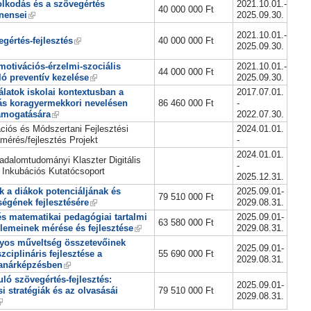
lkodás és a szövegértés
2021.10.01.-
40 000 000 Ft
nensei
2025.09.30.
2021.10.01.-
gértés-fejlesztés
40 000 000 Ft
2025.09.30.
motivációs-érzelmi-szociális
2021.10.01.-
44 000 000 Ft
ó preventív kezelése
2025.09.30.
álatok iskolai kontextusban a
2017.07.01.
zás koragyermekkori nevelésen
86 460 000 Ft
-
támogatására
2022.07.30.
ciós és Módszertani Fejlesztési
2024.01.01.
érés/fejlesztés Projekt
-
2024.01.01.
dalomtudományi Klaszter Digitális
-
 Inkubációs Kutatócsoport
2025.12.31.
ák a diákok potenciáljának és
2025.09.01-
79 510 000 Ft
égének fejlesztésére
2029.08.31.
s matematikai pedagógiai tartalmi
2025.09.01-
63 580 000 Ft
lemeinek mérése és fejlesztése
2029.08.31.
yos műveltség összetevőinek
2025.09.01-
zciplináris fejlesztése a
55 690 000 Ft
2029.08.31.
tanárképzésben
ló szövegértés-fejlesztés:
2025.09.01-
i stratégiák és az olvasásái
79 510 000 Ft
2029.08.31.