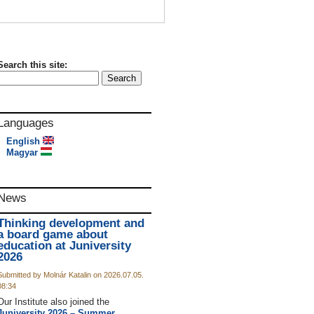
Search this site:
Languages
English
Magyar
News
Thinking development and
a board game about
education at Juniversity
2026
Submitted by Molnár Katalin on 2026.07.05.
08:34
Our Institute also joined the
Juniversity 2026 – Summer