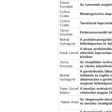
Korom
Az ismeretek megért
Erzsébet
Csíkos
Metakognícióra alapo
Csaba
Csíkos
Tanulással kapcsol
Csaba
Józsa
Kritériumorientált k
Krisztián
Molnár
A problémamegoldó
Gyöngyvér
feltérképezése és fej
A társas problémákka
Kasik László
elkerülés kapcsolata
körében
Józsa
Az elsajátítási motiv
Krisztián
az iskolai teljesítm
A gondolkodás láthat
Molnár
értékelés és logfile
Gyöngyvér
alkalmazása a gondo
erejének feltérképez
Fejes József
A tanulási motivációr
Balázs
célelmélet alapján 
Az idegennyelv-tanul
Habók Anita
és tanulási stratégia
A diagnózistól a fej