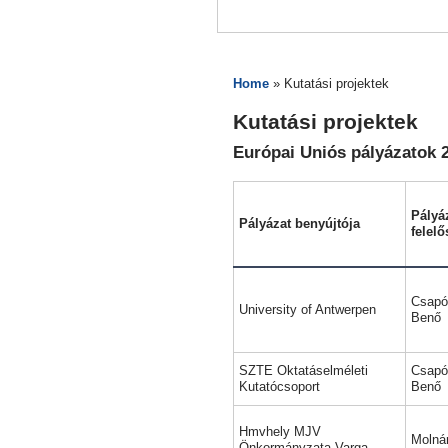
Home
» Kutatási projektek
Kutatási projektek
Európai Uniós pályázatok 2
Pályá
Pályázat benyújtója
felelő
Csapó
University of Antwerpen
Benő
SZTE Oktatáselméleti
Csapó
Kutatócsoport
Benő
Hmvhely MJV
Molnár
Önkormányzata Varga