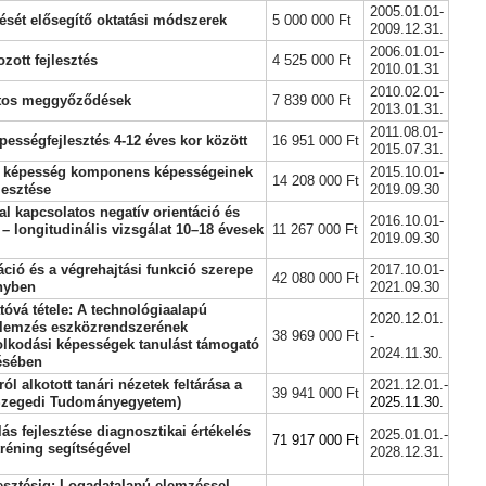
2005.01.01-
ését elősegítő oktatási módszerek
5 000 000 Ft
2009.12.31.
2006.01.01-
zott fejlesztés
4 525 000 Ft
2010.01.31
2010.02.01-
atos meggyőződések
7 839 000 Ft
2013.01.31.
2011.08.01-
épességfejlesztés 4-12 éves kor között
16 951 000 Ft
2015.07.31.
 képesség komponens képességeinek
2015.10.01-
14 208 000 Ft
lesztése
2019.09.30
l kapcsolatos negatív orientáció és
2016.10.01-
 – longitudinális vizsgálat 10–18 évesek
11 267 000 Ft
2019.09.30
áció és a végrehajtási funkció szerepe
2017.10.01-
42 080 000 Ft
ényben
2021.09.30
óvá tétele: A technológiaalapú
2020.12.01.
 elemzés eszközrendszerének
38 969 000 Ft
-
lkodási képességek tanulást támogató
2024.11.30.
ésében
ól alkotott tanári nézetek feltárása a
2021.12.01. -
39 941 000 Ft
(Szegedi Tudományegyetem)
2025.11.30.
ás fejlesztése diagnosztikai értékelés
2025.01.01.-
71 917 000 Ft
tréning segítségével
2028.12.31.
lesztésig: Logadatalapú elemzéssel