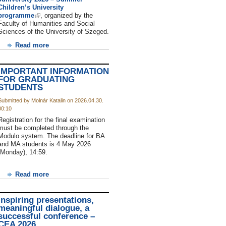
Children’s University
programme
, organized by the
Faculty of Humanities and Social
Sciences of the University of Szeged.
Read more
IMPORTANT INFORMATION
FOR GRADUATING
STUDENTS
Submitted by Molnár Katalin on 2026.04.30.
00:10
Registration for the final examination
must be completed through the
Modulo system. The deadline for BA
and MA students is 4 May 2026
(Monday), 14:59.
Read more
Inspiring presentations,
meaningful dialogue, a
successful conference –
CEA 2026