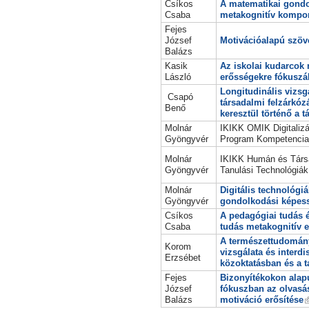
Csíkos
A matematikai gondo
Csaba
metakognitív kompo
Fejes
József
Motivációalapú szöve
Balázs
Kasik
Az iskolai kudarcok 
László
erősségekre fókuszál
Longitudinális vizsg
Csapó
társadalmi felzárkó
Benő
keresztül történő a 
Molnár
IKIKK OMIK Digitalizá
Gyöngyvér
Program Kompetenciam
Molnár
IKIKK Humán és Társa
Gyöngyvér
Tanulási Technológiák
Molnár
Digitális technológi
Gyöngyvér
gondolkodási képess
Csíkos
A pedagógiai tudás é
Csaba
tudás metakognitív e
A természettudomán
Korom
vizsgálata és interdis
Erzsébet
közoktatásban és a 
Fejes
Bizonyítékokon alapu
József
fókuszban az olvasás
Balázs
motiváció erősítése