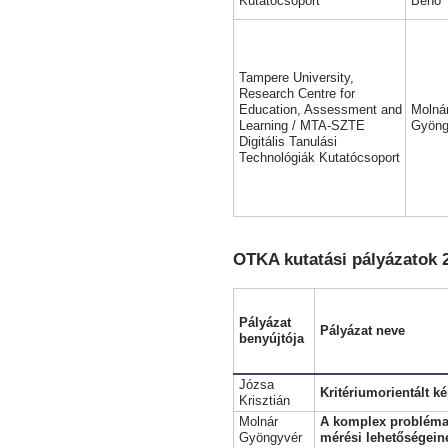
Kutatócsoport
Benő
Tampere University,
Research Centre for
Education, Assessment and
Molná
Learning / MTA-SZTE
Gyöng
Digitális Tanulási
Technológiák Kutatócsoport
OTKA kutatási pályázatok 2
Pályázat
Pályázat neve
benyújtója
Józsa
Kritériumorientált k
Krisztián
Molnár
A komplex problém
Gyöngyvér
mérési lehetőségein