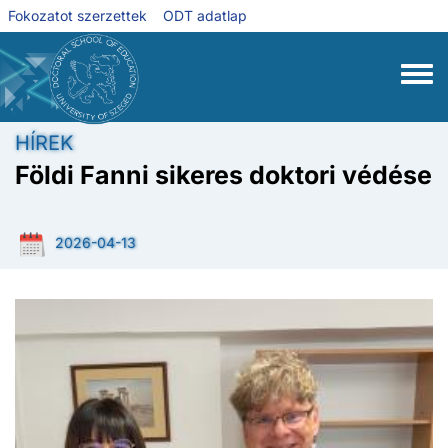
Ugrás a tartalomra
Fokozatot szerzettek
ODT adatlap
Toggle
HÍREK
Földi Fanni sikeres doktori védése
2026-04-13