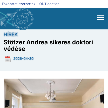
Ugrás a tartalomra
Fokozatot szerzettek
ODT adatlap
Toggle
HÍREK
Stötzer Andrea sikeres doktori
védése
2026-04-30