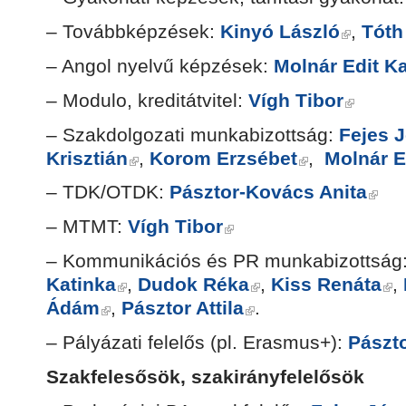
– Továbbképzések:
Kinyó László
,
Tóth
– Angol nyelvű képzések:
Molnár Edit Ka
– Modulo, kreditátvitel:
Vígh Tibor
– Szakdolgozati munkabizottság:
Fejes J
Krisztián
,
Korom Erzsébet
,
Molnár E
– TDK/OTDK:
Pásztor-Kovács Anita
– MTMT:
Vígh Tibor
– Kommunikációs és PR munkabizottság
Katinka
,
Dudok Réka
,
Kiss Renáta
,
Ádám
,
Pásztor Attila
.
– Pályázati felelős (pl. Erasmus+):
Pászt
Szakfelesősök, szakirányfelelősök