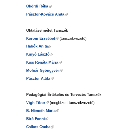
Ökördi Réka
Pásztor-Kovács Anita
Oktatáselmélet Tanszék
Korom Erzsébet
(tanszékvezető)
Habók Anita
Kinyó László
Kiss Renáta Mária
Molnár Gyöngyvér
Pásztor Attila
Pedagógiai Értékelés és Tervezés Tanszék
Vígh Tibor
(megbízott tanszékvezető)
B. Németh Mária
Biró Fanni
Csíkos Csaba