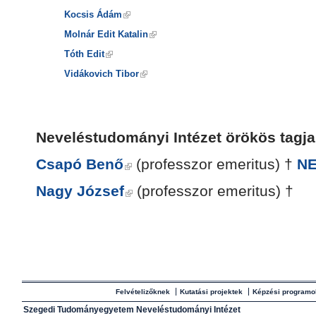
Kocsis Ádám
Molnár Edit Katalin
Tóth Edit
Vidákovich Tibor
Neveléstudományi Intézet örökös tagj
Csapó Benő
(professzor emeritus) †
N
Nagy József
(professzor emeritus) †
Felvételizőknek
Kutatási projektek
Képzési programo
Szegedi Tudományegyetem Neveléstudományi Intézet