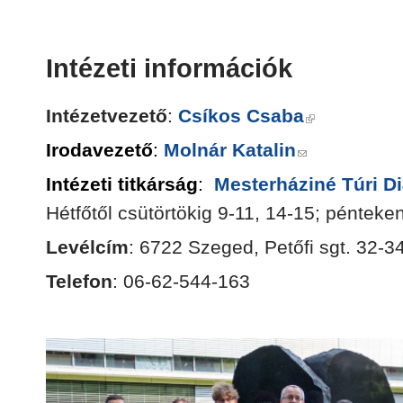
Intézeti információk
Intézetvezető
:
Csíkos Csaba
Irodavezető
:
Molnár Katalin
Intézeti titkárság
:
Mesterháziné Túri D
Hétfőtől csütörtökig 9-11, 14-15; pénteke
Levélcím
: 6722 Szeged, Petőfi sgt. 32-34
Telefon
: 06-62-544-163