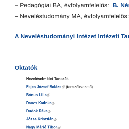
– Pedagógiai BA, évfolyamfelelős:
B. Né
– Neveléstudomány MA, évfolyamfelelő
A Neveléstudományi Intézet Intézeti Ta
Oktatók
Neveléselmélet Tanszék
Fejes József Balázs
(tanszékvezető)
Bónus Lilla
Dancs Katinka
Dudok Réka
Józsa Krisztián
Nagy Márió Tibor