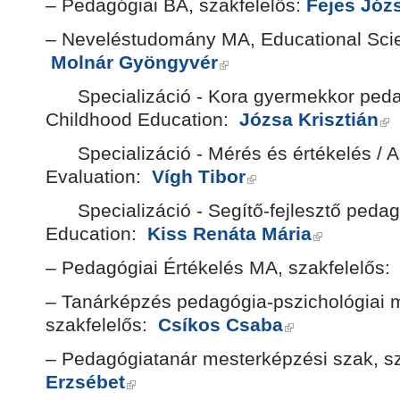
– Pedagógiai BA, szakfelelős:
Fejes Józ
– Neveléstudomány MA, Educational Scie
Molnár Gyöngyvér
Specializáció - Kora gyermekkor pedag
Childhood Education:
Józsa Krisztián
Specializáció - Mérés és értékelés / 
Evaluation:
Vígh Tibor
Specializáció - Segítő-fejlesztő pedag
Education:
Kiss Renáta Mária
– Pedagógiai Értékelés MA, szakfelelős
– Tanárképzés pedagógia-pszichológiai 
szakfelelős:
Csíkos Csaba
– Pedagógiatanár mesterképzési szak, s
Erzsébet