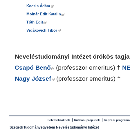
Kocsis Ádám
Molnár Edit Katalin
Tóth Edit
Vidákovich Tibor
Neveléstudományi Intézet örökös tagj
Csapó Benő
(professzor emeritus) †
N
Nagy József
(professzor emeritus) †
Felvételizőknek
Kutatási projektek
Képzési programo
Szegedi Tudományegyetem Neveléstudományi Intézet