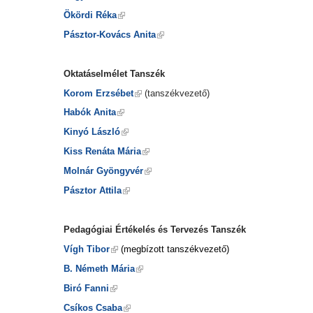
Ökördi Réka
Pásztor-Kovács Anita
Oktatáselmélet Tanszék
Korom Erzsébet
(tanszékvezető)
Habók Anita
Kinyó László
Kiss Renáta Mária
Molnár Gyöngyvér
Pásztor Attila
Pedagógiai Értékelés és Tervezés Tanszék
Vígh Tibor
(megbízott tanszékvezető)
B. Németh Mária
Biró Fanni
Csíkos Csaba