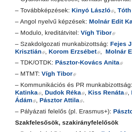
– Továbbképzések:
Kinyó László
,
Tóth
– Angol nyelvű képzések:
Molnár Edit Ka
– Modulo, kreditátvitel:
Vígh Tibor
– Szakdolgozati munkabizottság:
Fejes J
Krisztián
,
Korom Erzsébet
,
Molnár E
– TDK/OTDK:
Pásztor-Kovács Anita
– MTMT:
Vígh Tibor
– Kommunikációs és PR munkabizottság
Katinka
,
Dudok Réka
,
Kiss Renáta
,
Ádám
,
Pásztor Attila
.
– Pályázati felelős (pl. Erasmus+):
Pászt
Szakfelesősök, szakirányfelelősök