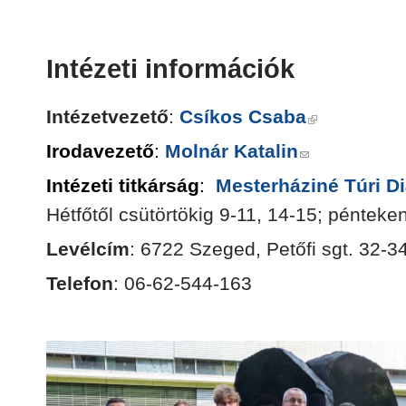
Intézeti információk
Intézetvezető
:
Csíkos Csaba
Irodavezető
:
Molnár Katalin
Intézeti titkárság
:
Mesterháziné Túri D
Hétfőtől csütörtökig 9-11, 14-15; pénteke
Levélcím
: 6722 Szeged, Petőfi sgt. 32-34
Telefon
: 06-62-544-163