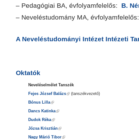
– Pedagógiai BA, évfolyamfelelős:
B. Né
– Neveléstudomány MA, évfolyamfelelő
A Neveléstudományi Intézet Intézeti Ta
Oktatók
Neveléselmélet Tanszék
Fejes József Balázs
(tanszékvezető)
Bónus Lilla
Dancs Katinka
Dudok Réka
Józsa Krisztián
Nagy Márió Tibor