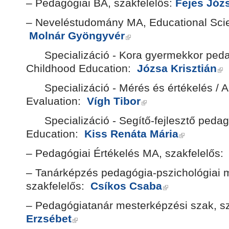
– Pedagógiai BA, szakfelelős:
Fejes Józ
– Neveléstudomány MA, Educational Scie
Molnár Gyöngyvér
Specializáció - Kora gyermekkor pedag
Childhood Education:
Józsa Krisztián
Specializáció - Mérés és értékelés / 
Evaluation:
Vígh Tibor
Specializáció - Segítő-fejlesztő pedag
Education:
Kiss Renáta Mária
– Pedagógiai Értékelés MA, szakfelelős
– Tanárképzés pedagógia-pszichológiai 
szakfelelős:
Csíkos Csaba
– Pedagógiatanár mesterképzési szak, s
Erzsébet