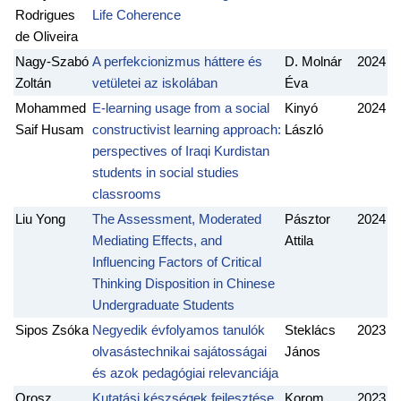
Rodrigues
Life Coherence
de Oliveira
Nagy-Szabó
A perfekcionizmus háttere és
D. Molnár
2024
Zoltán
vetületei az iskolában
Éva
Mohammed
E-learning usage from a social
Kinyó
2024
Saif Husam
constructivist learning approach:
László
perspectives of Iraqi Kurdistan
students in social studies
classrooms
Liu Yong
The Assessment, Moderated
Pásztor
2024
Mediating Effects, and
Attila
Influencing Factors of Critical
Thinking Disposition in Chinese
Undergraduate Students
Sipos Zsóka
Negyedik évfolyamos tanulók
Steklács
2023
olvasástechnikai sajátosságai
János
és azok pedagógiai relevanciája
Orosz
Kutatási készségek fejlesztése
Korom
2023