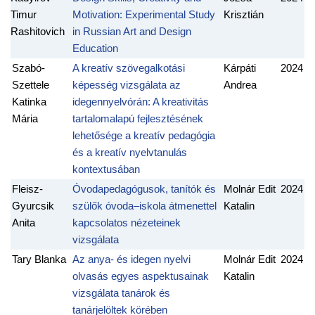
Timur
Motivation: Experimental Study
Krisztián
Rashitovich
in Russian Art and Design
Education
Szabó-
A kreatív szövegalkotási
Kárpáti
2024
Szettele
képesség vizsgálata az
Andrea
Katinka
idegennyelvórán: A kreativitás
Mária
tartalomalapú fejlesztésének
lehetősége a kreatív pedagógia
és a kreatív nyelvtanulás
kontextusában
Fleisz-
Óvodapedagógusok, tanítók és
Molnár Edit
2024
Gyurcsik
szülők óvoda–iskola átmenettel
Katalin
Anita
kapcsolatos nézeteinek
vizsgálata
Tary Blanka
Az anya- és idegen nyelvi
Molnár Edit
2024
olvasás egyes aspektusainak
Katalin
vizsgálata tanárok és
tanárjelöltek körében