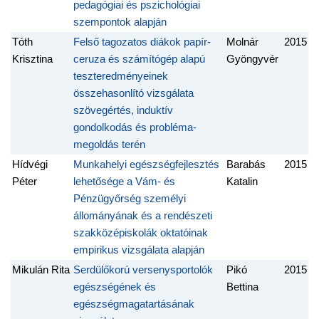
pedagógiai és pszichológiai
szempontok alapján
Tóth
Felső tagozatos diákok papír-
Molnár
2015
Krisztina
ceruza és számítógép alapú
Gyöngyvér
teszteredményeinek
összehasonlító vizsgálata
szövegértés, induktív
gondolkodás és probléma-
megoldás terén
Hídvégi
Munkahelyi egészségfejlesztés
Barabás
2015
Péter
lehetősége a Vám- és
Katalin
Pénzügyőrség személyi
állományának és a rendészeti
szakközépiskolák oktatóinak
empirikus vizsgálata alapján
Mikulán Rita
Serdülőkorú versenysportolók
Pikó
2015
egészségének és
Bettina
egészségmagatartásának