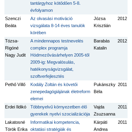
tantárgyhoz kötődően 5-8.
évfolyamon
Szenczi
Az olvasási motiváció
Józsa
2012
Beáta
vizsgálata 8-14 éves tanulók
Krisztián
körében
Tózsa-
A mindennapos testnevelés
Barabás
2012
Rigóné
complex programja
Katalin
Nagy Judit
Hódmezővásárhelyen 2005-től
2009-ig: Megvalósulás,
hatékonyságvizsgálat,
szoftverfejlesztés
Pethő Villő
Kodály Zoltán és követői
Pukánszky
2011
zenepedagógiájának életreform
Béla
elemei
Erdei Ildikó
Többnyelvű környezetben élő
Vajda
2011
gyerekek nyelvi szocializációja
Zsuzsanna
Lakatosné
Informatikai kompetencia,
Kárpáti
2011
Török Erika
oktatási stratégiák és
Andrea