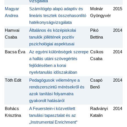
vizsgálata
Magyar
Számítógép alapú adaptív és
Molnár
2015
Andrea
lineáris tesztek összehasonlító
Gyöngyvér
hatékonyságvizsgálata
Hamvai
Általános és középiskolai
Pikó
2014
Csaba
tanulók jóllétének pozitív
Bettina
pszichológiai aspektusai
Bacsa Éva
Az egyéni különbségek szerepe
Csíkos
2014
a hallás utáni szövegértés
Csaba
fejlődésében a korai
nyelvtanulás időszakában
Tóth Edit
Pedagógusok véleménye a
Csapó
2014
rendszerszintű mérésekről és
Benő
azok tanítási folyamatra
gyakorolt hatásáról
Bohács
A Feuerstein-i közvetített
Radványi
2014
Krisztina
tanulási tapasztalat és az
Katalin
„Instrumental Enrichment“