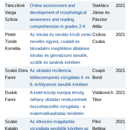
Tánczikné
Online assessment and
Steklács
2021
Varga
development of morphological
János és
Szilvia
awareness and reading
Pásztor
comprehension in grades 2-4
Attila
Pintér
Az iskolai és iskolán kívüli zenei
Csíkos
2021
Tünde
nevelés egyéni, családi és
Csaba
Kornélia
társadalmi megítélése általános
iskolás és gimnáziumi tanulók,
szülők és tanárok körében
Szabó Dóra
Az oktatási reziliencia
Csapó
2021
Fanni
többszempontú vizsgálata 4. és
Benő
6. évfolyamos tanulók körében
Dudok
A kelet-közép európai térség
Vidákovich
2021
Fanni
néhány oktatási rendszerének
Tibor
összehasonlító vizsgálata - a
matematikaoktatás területén
Szabó
Az étkezési magatartás
Pikó
2021
Katalin
vizsgálata serdülők körében az
Bettina