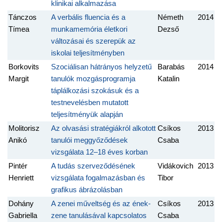
klinikai alkalmazása
Tánczos
A verbális fluencia és a
Németh
2014
Tímea
munkamemória életkori
Dezső
változásai és szerepük az
iskolai teljesítményben
Borkovits
Szociálisan hátrányos helyzetű
Barabás
2014
Margit
tanulók mozgásprogramja
Katalin
táplálkozási szokásuk és a
testnevelésben mutatott
teljesítményük alapján
Molitorisz
Az olvasási stratégiákról alkotott
Csíkos
2013
Anikó
tanulói meggyőződések
Csaba
vizsgálata 12–18 éves korban
Pintér
A tudás szerveződésének
Vidákovich
2013
Henriett
vizsgálata fogalmazásban és
Tibor
grafikus ábrázolásban
Dohány
A zenei műveltség és az ének-
Csíkos
2013
Gabriella
zene tanulásával kapcsolatos
Csaba