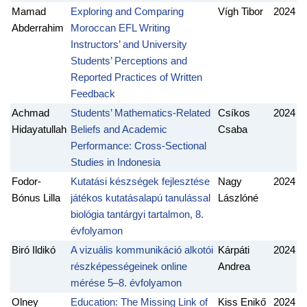
Mamad
Exploring and Comparing
Vígh Tibor
2024
Abderrahim
Moroccan EFL Writing
Instructors’ and University
Students’ Perceptions and
Reported Practices of Written
Feedback
Achmad
Students’ Mathematics-Related
Csíkos
2024
Hidayatullah
Beliefs and Academic
Csaba
Performance: Cross-Sectional
Studies in Indonesia
Fodor-
Kutatási készségek fejlesztése
Nagy
2024
Bónus Lilla
játékos kutatásalapú tanulással
Lászlóné
biológia tantárgyi tartalmon, 8.
évfolyamon
Biró Ildikó
A vizuális kommunikáció alkotói
Kárpáti
2024
részképességeinek online
Andrea
mérése 5–8. évfolyamon
Olney
Education: The Missing Link of
Kiss Enikő
2024