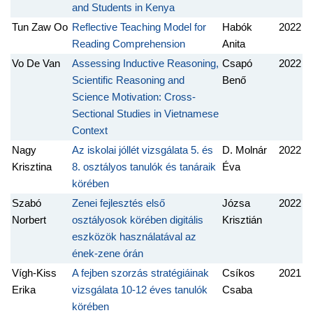
and Students in Kenya
Tun Zaw Oo
Reflective Teaching Model for
Habók
2022
Reading Comprehension
Anita
Vo De Van
Assessing Inductive Reasoning,
Csapó
2022
Scientific Reasoning and
Benő
Science Motivation: Cross-
Sectional Studies in Vietnamese
Context
Nagy
Az iskolai jóllét vizsgálata 5. és
D. Molnár
2022
Krisztina
8. osztályos tanulók és tanáraik
Éva
körében
Szabó
Zenei fejlesztés első
Józsa
2022
Norbert
osztályosok körében digitális
Krisztián
eszközök használatával az
ének-zene órán
Vígh-Kiss
A fejben szorzás stratégiáinak
Csíkos
2021
Erika
vizsgálata 10-12 éves tanulók
Csaba
körében