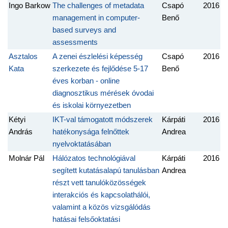
Ingo Barkow
The challenges of metadata
Csapó
2016
management in computer-
Benő
based surveys and
assessments
Asztalos
A zenei észlelési képesség
Csapó
2016
Kata
szerkezete és fejlődése 5-17
Benő
éves korban - online
diagnosztikus mérések óvodai
és iskolai környezetben
Kétyi
IKT-val támogatott módszerek
Kárpáti
2016
András
hatékonysága felnőttek
Andrea
nyelvoktatásában
Molnár Pál
Hálózatos technológiával
Kárpáti
2016
segített kutatásalapú tanulásban
Andrea
részt vett tanulóközösségek
interakciós és kapcsolathálói,
valamint a közös vizsgálódás
hatásai felsőoktatási