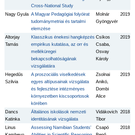
Cross-National Study
Nagy Gyula
A Magyar Pedagógiai folyóirat
Molnár
2019
tudománymetriai és tartalmi
Gyöngyvér
elemzése
Altorjay
Klasszikus énekesi hangképzés
Csíkos
2019
Tamás
empirikus kutatása, az orr és
Csaba,
melléküregei
Osvay
bekapcsolhatóságának
Károly
vizsgálatára
Hegedűs
A proszociális viselkedések
Zsolnai
2019
Szilvia
egyes altípusainak vizsgálata
Anikó,
és fejlesztése intézményes
Dombi
környezetben kiscsoportosok
Alice
körében
Dancs
Általános iskolások nemzeti
Vidákovich
2018
Katinka
identitásának vizsgálata
Tibor
Linus
Assessing Namibian Students'
Csapó
2018
Kambeyo
Abilities in Scientific Reasoning,
Benő