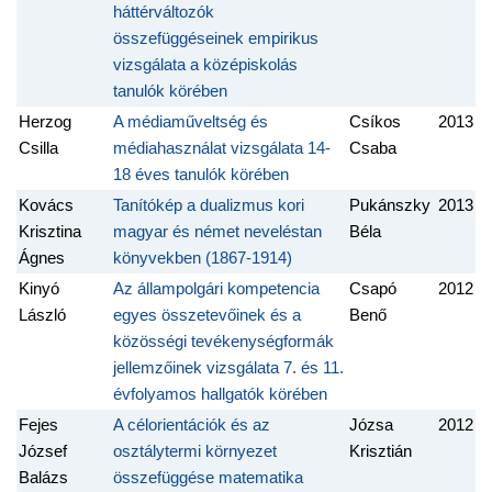
háttérváltozók
összefüggéseinek empirikus
vizsgálata a középiskolás
tanulók körében
Herzog
A médiaműveltség és
Csíkos
2013
Csilla
médiahasználat vizsgálata 14-
Csaba
18 éves tanulók körében
Kovács
Tanítókép a dualizmus kori
Pukánszky
2013
Krisztina
magyar és német neveléstan
Béla
Ágnes
könyvekben (1867-1914)
Kinyó
Az állampolgári kompetencia
Csapó
2012
László
egyes összetevőinek és a
Benő
közösségi tevékenységformák
jellemzőinek vizsgálata 7. és 11.
évfolyamos hallgatók körében
Fejes
A célorientációk és az
Józsa
2012
József
osztálytermi környezet
Krisztián
Balázs
összefüggése matematika