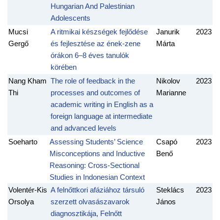
Hungarian And Palestinian
Adolescents
Mucsi
A ritmikai készségek fejlődése
Janurik
2023
Gergő
és fejlesztése az ének-zene
Márta
órákon 6–8 éves tanulók
körében
Nang Kham
The role of feedback in the
Nikolov
2023
Thi
processes and outcomes of
Marianne
academic writing in English as a
foreign language at intermediate
and advanced levels
Soeharto
Assessing Students’ Science
Csapó
2023
Misconceptions and Inductive
Benő
Reasoning: Cross-Sectional
Studies in Indonesian Context
Volentér-Kis
A felnőttkori afáziához társuló
Steklács
2023
Orsolya
szerzett olvasászavarok
János
diagnosztikája, Felnőtt