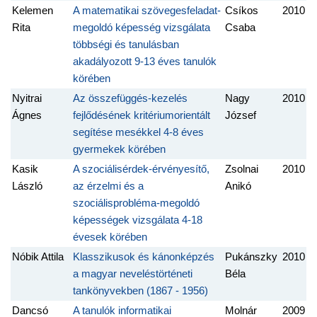
Kelemen
A matematikai szövegesfeladat-
Csíkos
2010
Rita
megoldó képesség vizsgálata
Csaba
többségi és tanulásban
akadályozott 9-13 éves tanulók
körében
Nyitrai
Az összefüggés-kezelés
Nagy
2010
Ágnes
fejlődésének kritériumorientált
József
segítése mesékkel 4-8 éves
gyermekek körében
Kasik
A szociálisérdek-érvényesítő,
Zsolnai
2010
László
az érzelmi és a
Anikó
szociálisprobléma-megoldó
képességek vizsgálata 4-18
évesek körében
Nóbik Attila
Klasszikusok és kánonképzés
Pukánszky
2010
a magyar neveléstörténeti
Béla
tankönyvekben (1867 - 1956)
Dancsó
A tanulók informatikai
Molnár
2009