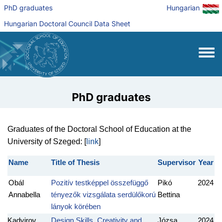
Skip to main content
PhD graduates
Hungarian
Hungarian Doctoral Council Data Sheet
Toggle
PhD graduates
Graduates of the Doctoral School of Education at the
University of Szeged: [
link
]
Name
Title of Thesis
Supervisor
Year
Obál
Pozitív testképpel összefüggő
Pikó
2024
Annabella
tényezők vizsgálata serdülőkorú
Bettina
lányok körében
Kadyirov
Design Skills, Creativity and
Józsa
2024