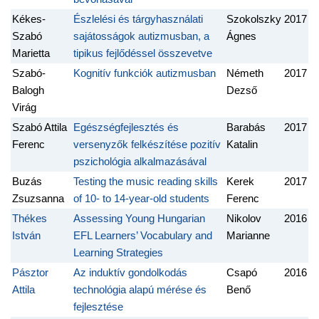
Kékes-
Észlelési és tárgyhasználati
Szokolszky
2017
Szabó
sajátosságok autizmusban, a
Ágnes
Marietta
tipikus fejlődéssel összevetve
Szabó-
Kognitív funkciók autizmusban
Németh
2017
Balogh
Dezső
Virág
Szabó Attila
Egészségfejlesztés és
Barabás
2017
Ferenc
versenyzők felkészítése pozitív
Katalin
pszichológia alkalmazásával
Buzás
Testing the music reading skills
Kerek
2017
Zsuzsanna
of 10- to 14-year-old students
Ferenc
Thékes
Assessing Young Hungarian
Nikolov
2016
István
EFL Learners’ Vocabulary and
Marianne
Learning Strategies
Pásztor
Az induktív gondolkodás
Csapó
2016
Attila
technológia alapú mérése és
Benő
fejlesztése