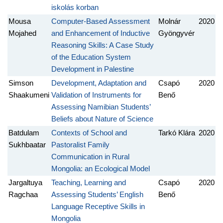
iskolás korban
Mousa
Computer-Based Assessment
Molnár
2020
Mojahed
and Enhancement of Inductive
Gyöngyvér
Reasoning Skills: A Case Study
of the Education System
Development in Palestine
Simson
Development, Adaptation and
Csapó
2020
Shaakumeni
Validation of Instruments for
Benő
Assessing Namibian Students’
Beliefs about Nature of Science
Batdulam
Contexts of School and
Tarkó Klára
2020
Sukhbaatar
Pastoralist Family
Communication in Rural
Mongolia: an Ecological Model
Jargaltuya
Teaching, Learning and
Csapó
2020
Ragchaa
Assessing Students’ English
Benő
Language Receptive Skills in
Mongolia