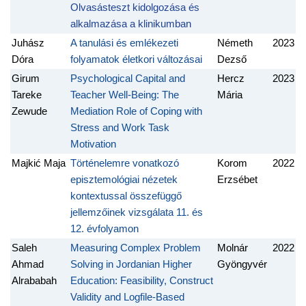
Olvasásteszt kidolgozása és
alkalmazása a klinikumban
Juhász
A tanulási és emlékezeti
Németh
2023
Dóra
folyamatok életkori változásai
Dezső
Girum
Psychological Capital and
Hercz
2023
Tareke
Teacher Well-Being: The
Mária
Zewude
Mediation Role of Coping with
Stress and Work Task
Motivation
Majkić Maja
Történelemre vonatkozó
Korom
2022
episztemológiai nézetek
Erzsébet
kontextussal összefüggő
jellemzőinek vizsgálata 11. és
12. évfolyamon
Saleh
Measuring Complex Problem
Molnár
2022
Ahmad
Solving in Jordanian Higher
Gyöngyvér
Alrababah
Education: Feasibility, Construct
Validity and Logfile-Based