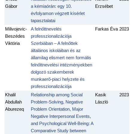
Gábor
a kémiaórán: egy 10.
Erzsébet
évfolyamon végzett kísérlet
tapasztalatai
Milivojevic-
A felnőttnevelés
Farkas Éva
2023
Beszédes
professzionalizációja
Viktória
Szerbiában – A felnőttek
általános iskoláiban és az
államilag elismert nem formális
felnőttnevelési intézményekben
dolgozó szakemberek
munkaerő-piaci helyzete és
professzionalizációja
Khalil
Relationship among Social
Kasik
2023
Abdullah
Problem-Solving, Negative
László
Aburezeq
Problem Orientation, Major
Negative Interpersonal Events,
and Psychological Well-Being: A
Comparative Study between