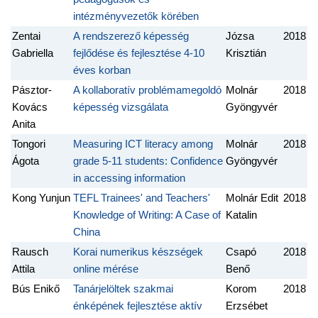
intézményvezetők körében
Zentai
A rendszerező képesség
Józsa
2018
Gabriella
fejlődése és fejlesztése 4-10
Krisztián
éves korban
Pásztor-
A kollaboratív problémamegoldó
Molnár
2018
Kovács
képesség vizsgálata
Gyöngyvér
Anita
Tongori
Measuring ICT literacy among
Molnár
2018
Ágota
grade 5-11 students: Confidence
Gyöngyvér
in accessing information
Kong Yunjun
TEFL Trainees' and Teachers'
Molnár Edit
2018
Knowledge of Writing: A Case of
Katalin
China
Rausch
Korai numerikus készségek
Csapó
2018
Attila
online mérése
Benő
Bús Enikő
Tanárjelöltek szakmai
Korom
2018
énképének fejlesztése aktív
Erzsébet