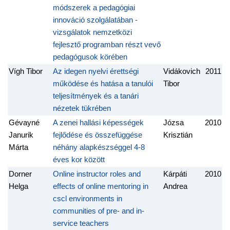
módszerek a pedagógiai
innováció szolgálatában -
vizsgálatok nemzetközi
fejlesztő programban részt vevő
pedagógusok körében
Vígh Tibor
Az idegen nyelvi érettségi
Vidákovich
2011
működése és hatása a tanulói
Tibor
teljesítmények és a tanári
nézetek tükrében
Gévayné
A zenei hallási képességek
Józsa
2010
Janurik
fejlődése és összefüggése
Krisztián
Márta
néhány alapkészséggel 4-8
éves kor között
Dorner
Online instructor roles and
Kárpáti
2010
Helga
effects of online mentoring in
Andrea
cscl environments in
communities of pre- and in-
service teachers