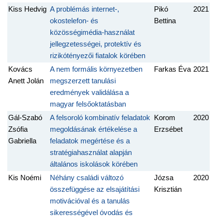
Kiss Hedvig
A problémás internet-,
Pikó
2021
okostelefon- és
Bettina
közösségimédia-használat
jellegzetességei, protektív és
rizikótényezői fiatalok körében
Kovács
A nem formális környezetben
Farkas Éva
2021
Anett Jolán
megszerzett tanulási
eredmények validálása a
magyar felsőoktatásban
Gál-Szabó
A felsoroló kombinatív feladatok
Korom
2020
Zsófia
megoldásának értékelése a
Erzsébet
Gabriella
feladatok megértése és a
stratégiahasználat alapján
általános iskolások körében
Kis Noémi
Néhány családi változó
Józsa
2020
összefüggése az elsajátítási
Krisztián
motivációval és a tanulás
sikerességével óvodás és