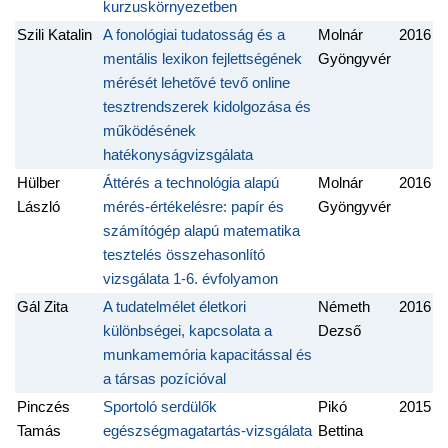
kurzuskörnyezetben
Szili Katalin
A fonológiai tudatosság és a
Molnár
2016
mentális lexikon fejlettségének
Gyöngyvér
mérését lehetővé tevő online
tesztrendszerek kidolgozása és
működésének
hatékonyságvizsgálata
Hülber
Áttérés a technológia alapú
Molnár
2016
László
mérés-értékelésre: papír és
Gyöngyvér
számítógép alapú matematika
tesztelés összehasonlító
vizsgálata 1-6. évfolyamon
Gál Zita
A tudatelmélet életkori
Németh
2016
különbségei, kapcsolata a
Dezső
munkamemória kapacitással és
a társas pozícióval
Pinczés
Sportoló serdülők
Pikó
2015
Tamás
egészségmagatartás-vizsgálata
Bettina