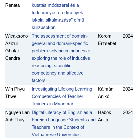
Renáta
kutatás módszerei és a
tudományos eredmények
iskolai alkalmazása” című
kurzusokon
Wicaksono
The assessment of domain-
Korom
2024
Azizul
general and domain-specific
Erzsébet
Ghofar
problem solving in Indonesia:
Candra
exploring the role of inductive
reasoning, scientific
competency and affective
factors
Win Phyu
Investigating Lifelong Learning
Kálmán
2024
Thwe
Competencies of Teacher
Anikó
Trainers in Myanmar
Nguyen Lan
Digital Literacy of English as a
Habók
2024
Anh Thuy
Foreign Language Students and
Anita
Teachers in the Context of
Vietnamese Universities