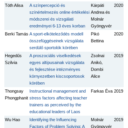
Tóth Alisa
A színpercepció és
Kárpáti
2020
színértelmezés online értékelési
Andrea és
módszerei és vizsgálati
Molnár
eredményei 6-13 éves korban
Gyöngyvér
Berki Tamás
A sport-elköteleződés modell
Pikó
2020
összefüggéseinek vizsgálata
Bettina
serdülő sportolók körében
Hegedűs
A proszociális viselkedések
Zsolnai
2019
Szilvia
egyes altípusainak vizsgálata
Anikó,
és fejlesztése intézményes
Dombi
környezetben kiscsoportosok
Alice
körében
Thongsay
Instructional management and
Farkas Éva
2019
Phongphanit
stress factors affecting teacher
trainers as perceived by the
educational leaders of Laos
Wu Hao
Identifying the Influencing
Molnár
2019
Factors of Problem Solving: A
Gyöngyvér