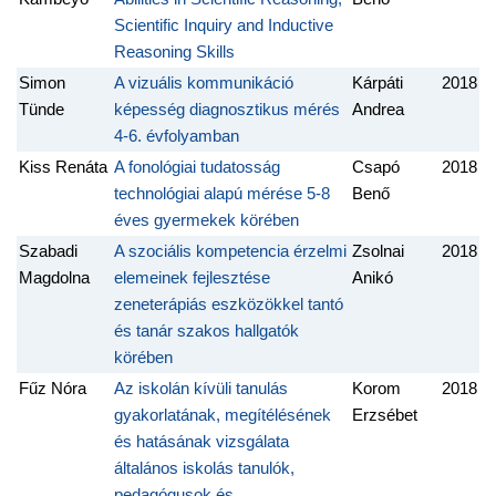
Scientific Inquiry and Inductive
Reasoning Skills
Simon
A vizuális kommunikáció
Kárpáti
2018
Tünde
képesség diagnosztikus mérés
Andrea
4-6. évfolyamban
Kiss Renáta
A fonológiai tudatosság
Csapó
2018
technológiai alapú mérése 5-8
Benő
éves gyermekek körében
Szabadi
A szociális kompetencia érzelmi
Zsolnai
2018
Magdolna
elemeinek fejlesztése
Anikó
zeneterápiás eszközökkel tantó
és tanár szakos hallgatók
körében
Fűz Nóra
Az iskolán kívüli tanulás
Korom
2018
gyakorlatának, megítélésének
Erzsébet
és hatásának vizsgálata
általános iskolás tanulók,
pedagógusok és