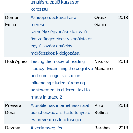
tanulásra épülő kurzuson
keresztül
Dombi
Az időperspektíva hazai
Orosz
2018
Edina
mérése,
Gábor
személyiségvonásokkal való
összefüggéseinek vizsgálata és
egy új jövőorientációs
mérőeszköz kidolgozása
Hódi Ágnes
Testing the model of reading
Nikolov
2018
literacy: Examining the cognitive
Marianne
and non - cognitive factors
influencing students’ reading
achievement in different text fo
rmats in grade 2
Prievara
A problémás internethasználat
Pikó
2018
Dóra
pszichoszociális háttértényezői
Bettina
és prevenciós lehetőségei
Devosa
A kortárssegítés
Barabás
2018