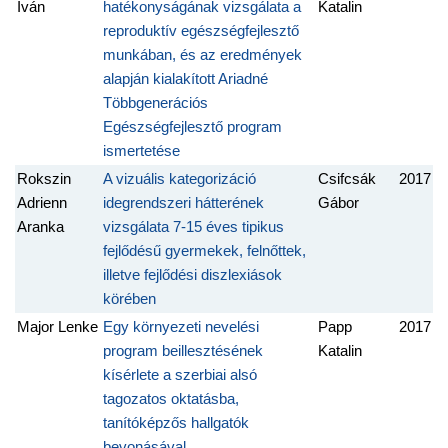
Iván
hatékonyságának vizsgálata a
Katalin
reproduktív egészségfejlesztő
munkában, és az eredmények
alapján kialakított Ariadné
Többgenerációs
Egészségfejlesztő program
ismertetése
Rokszin
A vizuális kategorizáció
Csifcsák
2017
Adrienn
idegrendszeri hátterének
Gábor
Aranka
vizsgálata 7-15 éves tipikus
fejlődésű gyermekek, felnőttek,
illetve fejlődési diszlexiások
körében
Major Lenke
Egy környezeti nevelési
Papp
2017
program beillesztésének
Katalin
kísérlete a szerbiai alsó
tagozatos oktatásba,
tanítóképzős hallgatók
bevonásával