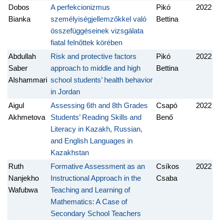
Dobos
A perfekcionizmus
Pikó
2022
Bianka
személyiségjellemzőkkel való
Bettina
összefüggéseinek vizsgálata
fiatal felnőttek körében
Abdullah
Risk and protective factors
Pikó
2022
Saber
approach to middle and high
Bettina
Alshammari
school students’ health behavior
in Jordan
Aigul
Assessing 6th and 8th Grades
Csapó
2022
Akhmetova
Students’ Reading Skills and
Benő
Literacy in Kazakh, Russian,
and English Languages in
Kazakhstan
Ruth
Formative Assessment as an
Csíkos
2022
Nanjekho
Instructional Approach in the
Csaba
Wafubwa
Teaching and Learning of
Mathematics: A Case of
Secondary School Teachers